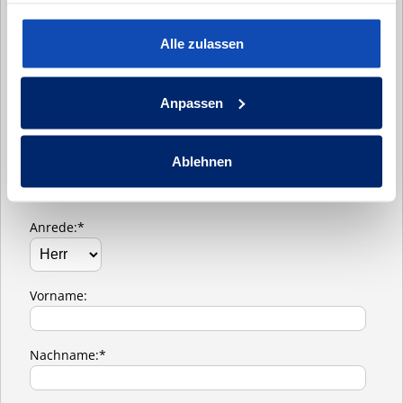
Gespräch können wir Ihre Ideen und Wünsche zu
einem anfassbaren, massiven Zuhause für Ihre
Alle zulassen
Familie werden lassen."
Wir freuen uns auf Ihre Kontaktanfrage und
Anpassen
darauf, Sie persönlich kennenzulernen.
Ablehnen
- Tim Seck
Anrede:*
Vorname:
Nachname:*