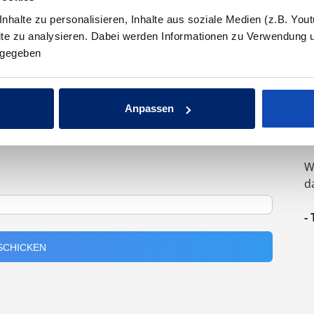
halte zu personalisieren, Inhalte aus soziale Medien (z.B. You
site zu analysieren. Dabei werden Informationen zu Verwendung 
ergegeben
"
G
Anpassen
z
I
eingeladen werden
W
d
-