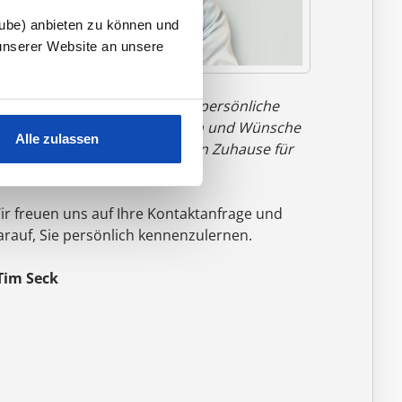
tube) anbieten zu können und
unserer Website an unsere
Nur durch Austausch und das persönliche
espräch können wir Ihre Ideen und Wünsche
Alle zulassen
u einem anfassbaren, massiven Zuhause für
hre Familie werden lassen."
ir freuen uns auf Ihre Kontaktanfrage und
arauf, Sie persönlich kennenzulernen.
 Tim Seck