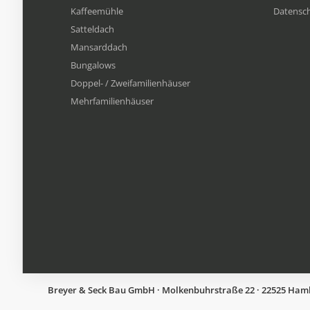
Kaffeemühle
Datensc
Satteldach
Mansarddach
Bungalows
Doppel- / Zweifamilienhäuser
Mehrfamilien​häuser
Breyer & Seck Bau GmbH · Molkenbuhrstraße 22 · 22525 Hambur