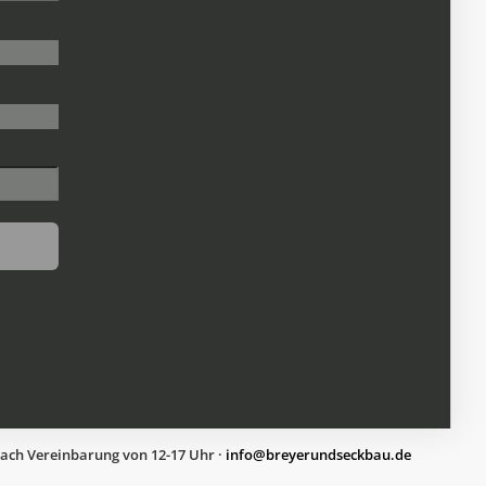
nach Vereinbarung von 12-17 Uhr ·
ed.uabkcesdnureyerb@ofni