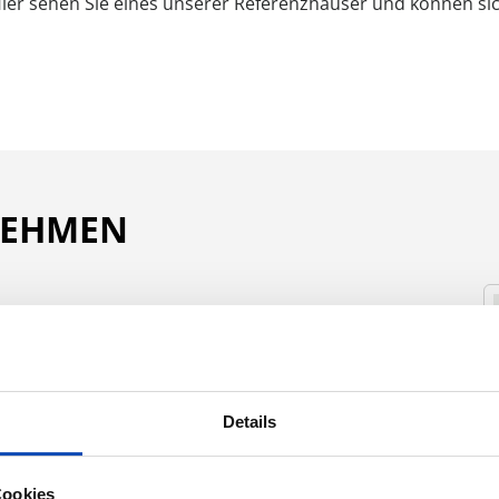
Hier sehen Sie eines unserer Referenzhäuser und können sic
NEHMEN
Nachname:*
Details
Telefonnummer:*
Cookies