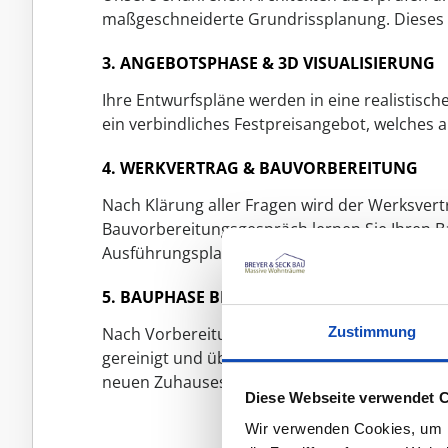
maßgeschneiderte Grundrissplanung. Dieses 
3. ANGEBOTSPHASE & 3D VISUALISIERUNG
Ihre Entwurfspläne werden in eine realistisch
ein verbindliches Festpreisangebot, welches 
4. WERKVERTRAG & BAUVORBEREITUNG
Nach Klärung aller Fragen wird der Werksvert
Bauvorbereitungsgespräch lernen Sie Ihren B
Ausführungsplan erstellt.
5. BAUPHASE BIS ZUR HAUSÜBERGABE
Nach Vorbereitungen und Baugenehmigung begin
Zustimmung
gereinigt und übergeben wird. Sie erhalten ei
neuen Zuhauses zu gewährleisten.
Diese Webseite verwendet 
Wir verwenden Cookies, um In