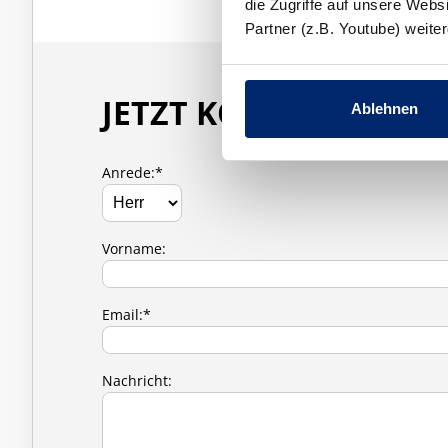
die Zugriffe auf unsere Web
Partner (z.B. Youtube) weit
JETZT KONTAKT AUF
Ablehnen
Anrede:*
Vorname:
Email:*
Nachricht: