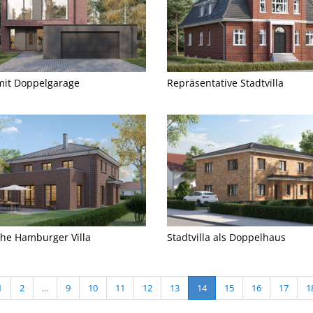
it Doppelgarage
Repräsentative Stadtvilla
che Hamburger Villa
Stadtvilla als Doppelhaus
1
2
...
9
10
11
12
13
14
15
16
17
1