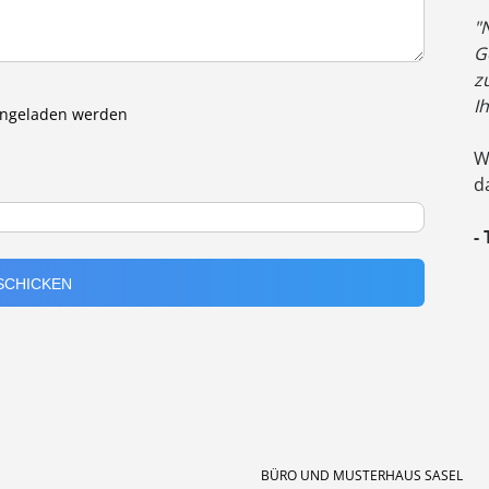
"
G
z
I
eingeladen werden
W
d
-
BÜRO UND MUSTERHAUS SASEL