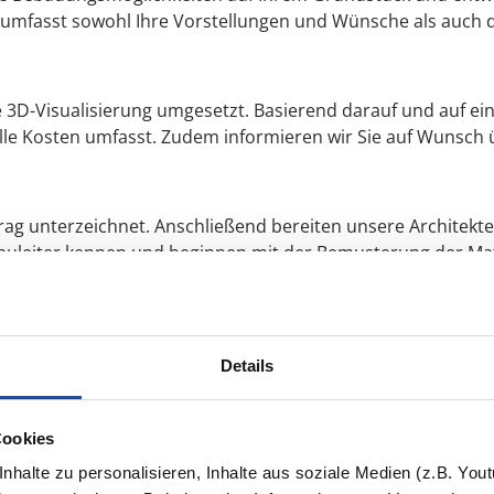
umfasst sowohl Ihre Vorstellungen und Wünsche als auch d
e 3D-Visualisierung umgesetzt. Basierend darauf und auf ein
alle Kosten umfasst. Zudem informieren wir Sie auf Wunsch
rag unterzeichnet. Anschließend bereiten unsere Architekt
auleiter kennen und beginnen mit der Bemusterung der Mate
nt der Bauprozess. Ihr Bauleiter begleitet Sie bis zur Fer
Details
ne Einweisung in die technischen Geräte und wichtige Unterl
Cookies
halte zu personalisieren, Inhalte aus soziale Medien (z.B. You